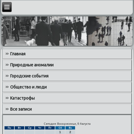
Главная
Природные аномалии
Городские события
Общество и люди
Катастрофы
Все записи
Сегодня: Воскресенье, 9 Августа
Пн
Вт
Ср
Чт
Пт
Сб
Вс
1
2