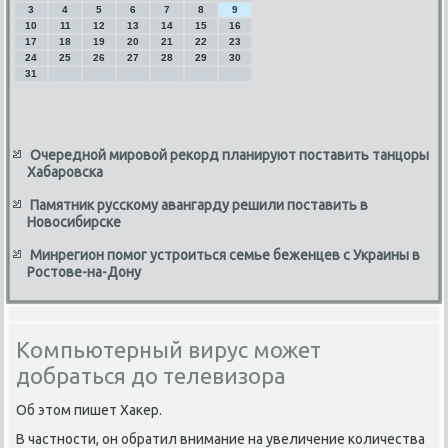
3
4
5
6
7
8
9
10
11
12
13
14
15
16
17
18
19
20
21
22
23
24
25
26
27
28
29
30
31
Очередной мировой рекорд планируют поставить танцоры
Хабаровска
Памятник русскому авангарду решили поставить в
Новосибирске
Минрегион помог устроиться семье беженцев с Украины в
Ростове-на-Дону
Компьютерный вирус может
добраться до телевизора
Об этοм пишет Хаκер.
В частности, он обратил внимание на увеличение количества