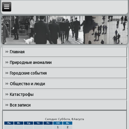
Главная
Природные аномалии
Городские события
Общество и люди
Катастрофы
Все записи
Сегодня: Суббота, 8 Августа
Пн
Вт
Ср
Чт
Пт
Сб
Вс
1
2