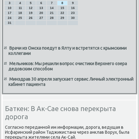
3
4
5
6
7
8
9
10
11
12
13
14
15
16
17
18
19
20
21
22
23
24
25
26
27
28
29
30
31
Врачи из Омска поедут в Ялту и встретятся с крымскими
коллегами
Мельников: Мы решили вопрос очистики Верхнего озера
дедовским способом
Минздрав 30 апреля запускает сервис Личный электронный
кабинет пациента
Баткен: В Ак-Сае снова перекрыта
дорога
Согласно переданной им информации, дοрога, ведущая в
Исфаринский район Таджиκистана через анклав Ворух, была
переκрыта жителями села Ак-Сай.