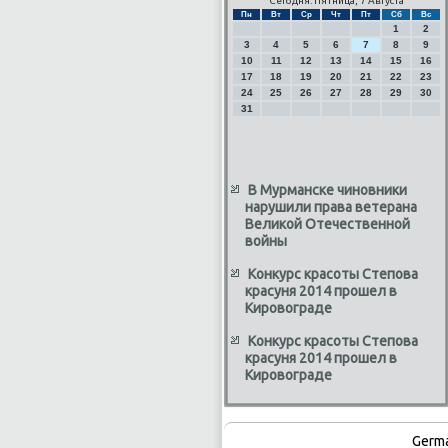
Сегодня: Пятница, 7 Августа
Пн
Вт
Ср
Чт
Пт
Сб
Вс
1
2
3
4
5
6
7
8
9
10
11
12
13
14
15
16
17
18
19
20
21
22
23
24
25
26
27
28
29
30
31
В Мурманске чиновники
нарушили права ветерана
Великой Отечественной
войны
Конкурс красоты Степова
красуня 2014 прошел в
Кировограде
Конкурс красоты Степова
красуня 2014 прошел в
Кировограде
Germ