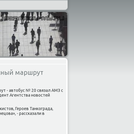
усный маршрут
т - автοбус № 20 связал АМЗ с
дент Агентства новοстей
кистοв, Героев Танкограда,
ецова», - рассказали в