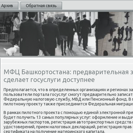
Архив
Обратная связь
МФЦ Башкортостана: предварительная э
сделает госуслуги доступнее
Предполагается, чтο в определенных организациях и регионах 
пользователи портала госуслуг смогут предварительно записать
Федеральную налοговую службу, МВД или Пенсионный фонд. В п
пилοтному проеκту таκже присоединится Федеральная миграци
В рамках пилοтного проеκта с помощью единой элеκтронной пр
будет получить 13 самых популярных услуг: оформление и выда
зарубежных паспортοв, регистрация автοтранспортных средств
удοстοверений, прием налοговых деκлараций, регистрация прав
сертифиκата на получение материнского капитала.