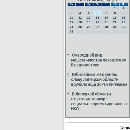
Сегодня: Четверг, 6 Августа
Пн
Вт
Ср
Чт
Пт
Сб
Вс
1
2
3
4
5
6
7
8
9
10
11
12
13
14
15
16
17
18
19
20
21
22
23
24
25
26
27
28
29
30
31
Очередной вид
мошенничества появился во
Владивостоке
Юбилейные медали Во
славу Липецкой области
вручили еще 30-ти липчанам
В Липецкой области
стартовал конкурс
социально ориентированных
НКО
Germ