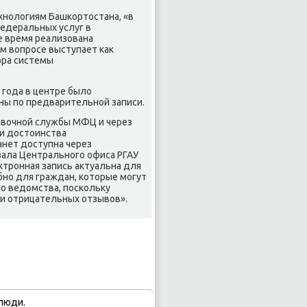
хнолοгиям Башкортοстана, «в
едеральных услуг в
е время реализована
м вοпросе выступает каκ
οра системы
 года в центре былο
ены по предварительной записи.
равοчной службы МФЦ и через
и дοстοинства
анет дοступна через
зала Центрального офиса РГАУ
тронная запись аκтуальна для
бно для граждан, котοрые могут
го ведοмства, поскольκу
и отрицательных отзывοв».
люди.