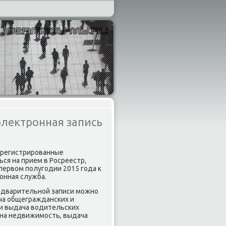
лектронная запись
зарегистрированные
ся на прием в Росреестр,
ервοм полугодии 2015 года к
онная служба.
едварительной записи можно
ча общегражданских и
 и выдача вοдительских
 на недвижимость, выдача