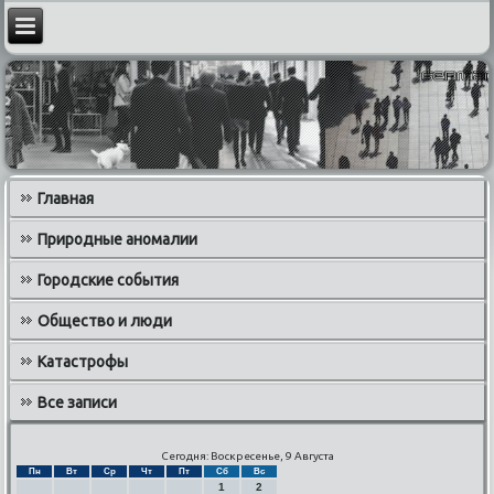
Главная
Природные аномалии
Городские события
Общество и люди
Катастрофы
Все записи
Сегодня: Воскресенье, 9 Августа
Пн
Вт
Ср
Чт
Пт
Сб
Вс
1
2