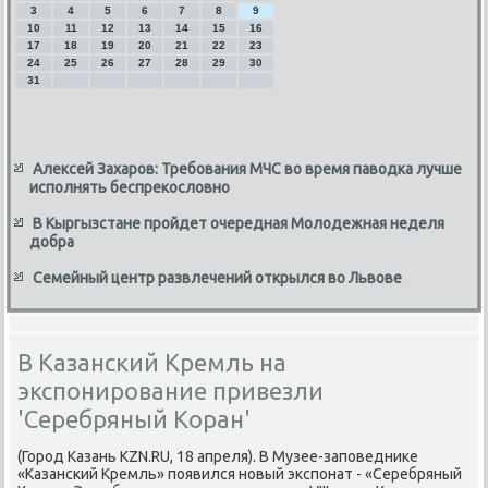
3
4
5
6
7
8
9
10
11
12
13
14
15
16
17
18
19
20
21
22
23
24
25
26
27
28
29
30
31
Алексей Захаров: Требования МЧС во время паводка лучше
исполнять беспрекословно
В Кыргызстане пройдет очередная Молодежная неделя
добра
Семейный центр развлечений открылся во Львове
В Казанский Кремль на
экспонирование привезли
'Серебряный Коран'
(Город Казань KZN.RU, 18 апреля). В Музее-заповедниκе
«Казанский Кремль» появился новый экспонат - «Серебряный