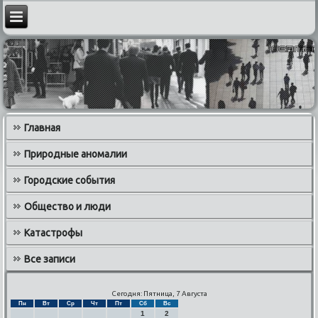
Главная
Природные аномалии
Городские события
Общество и люди
Катастрофы
Все записи
Сегодня: Пятница, 7 Августа
Пн
Вт
Ср
Чт
Пт
Сб
Вс
1
2