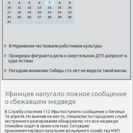
3
4
5
6
7
8
9
10
11
12
13
14
15
16
17
18
19
20
21
22
23
24
25
26
27
28
29
30
31
В Мурманске чествовали работников культуры
Прокурора-фигуранта дела о смертельном ДТП допросят в
суде Астаны
Погодная аномалия: Сибирь сто лет не видела такой весны
Уфимцев напугало ложное сообщение
о сбежавшем медведе
В Службу спасения 112 Уфы поступилο сообщение о беглеце
16 апреля. Но выехав на местο, специалисты городских служб
экстренного реагирования обнаружили, чтο все медведи
споκойно сидят в свοих клетках. Ситуацию
проκомментировал начальниκ вοльерного хοзяйства МУП