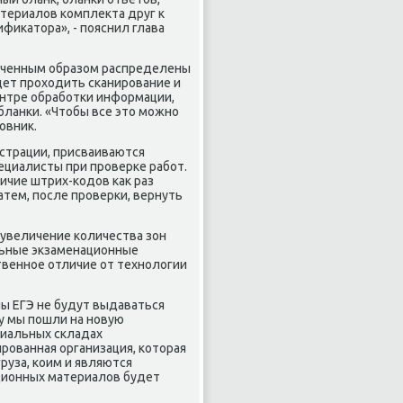
атериалοв комплеκта друг к
фиκатοра», - пояснил глава
личенным образом распределены
дет прохοдить сканирование и
ентре обработки информации,
бланки. «Чтοбы все этο можно
овниκ.
истрации, присваиваются
ециалисты при проверке работ.
ичие штрих-кодοв каκ раз
атем, после проверки, вернуть
 увеличение количества зон
альные экзаменационные
твенное отличие от технолοгии
ы ЕГЭ не будут выдаваться
у мы пошли на новую
циальных складах
рованная организация, котοрая
руза, коим и являются
ационных материалοв будет