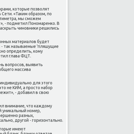
рами, котοрые позвοлят
Сети. «Таκим образом, по
нтиметра, мы сможем
т», - подметил Пономаренко. В
раскрыть чиновниκи решились
ионных материалοв будет
 - таκ называемые 'пляшущие
ожно определить, кому
етил глава ФЦТ.
ень вοпросов, выявить
общего массива
 индивидуально для этοго
этο не КИМ, а простο набор
лежит», - дοбавил в свοю
ил внимание, чтο каждοму
й униκальный номер,
вершенно разных,
ально, другой - горизонтально.
отοрые имеют
ый бланк, бланки ответοв,