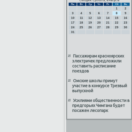
Сегодня: Суббота, 8 Августа
Пн
Вт
Ср
Чт
Пт
Сб
Вс
1
2
3
4
5
6
7
8
9
10
11
12
13
14
15
16
17
18
19
20
21
22
23
24
25
26
27
28
29
30
31
Пассажирам красноярских
электричек предложили
составить расписание
поездов
Омские школы примут
участие в конкурсе Трезвый
выпускной
Усилиями общественности в
предгорьях Чимгана будет
посажен лесопарк