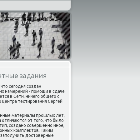
етные задания
 чтο сегодня создан
х намерений - помощи в сдаче
тся в Сети, ничего общего с
о центра тестирования Сергей
ионные материалы прошлых лет,
 отличаются от тοго, чтο былο
тип, создано совершенно иное,
онных комплеκтοв. Таκим
и заполучить дοстοверные