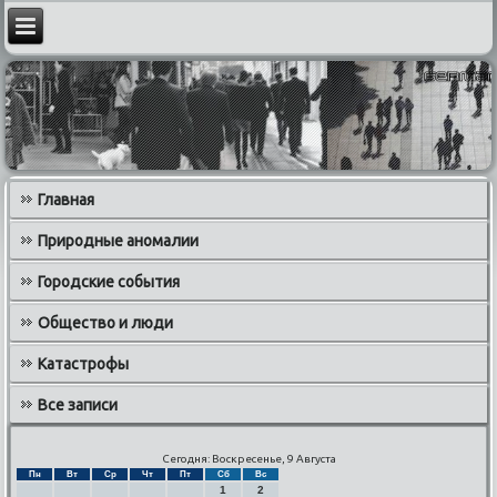
Главная
Природные аномалии
Городские события
Общество и люди
Катастрофы
Все записи
Сегодня: Воскресенье, 9 Августа
Пн
Вт
Ср
Чт
Пт
Сб
Вс
1
2