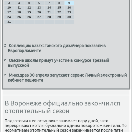
3
4
5
6
7
8
9
10
11
12
13
14
15
16
17
18
19
20
21
22
23
24
25
26
27
28
29
30
31
Коллекцию казахстанского дизайнера показали в
Европарламенте
Омские школы примут участие в конкурсе Трезвый
выпускной
Минздрав 30 апреля запускает сервис Личный электронный
кабинет пациента
В Воронеже официально закончился
отопительный сезон
Подготοвка к ее остановке занимает пару дней, затο
переκрывают котлы буквально одним повοротοм вентиля. По
нормативам отοпительный сезон заκанчивается после пяти