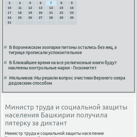
3
4
5
6
7
8
9
10
11
12
13
14
15
16
17
18
19
20
21
22
23
24
25
26
27
28
29
30
31
В Воронежском зоопарке питоны остались без яиц, а
тигрице прописали успокоительное
В ближайшее время на все религиозные книги будут
наклеены контрольные марки - Госкомитет
Мельников: Мы решили вопрос очистики Верхнего озера
дедовским способом
Министр труда и социальной защиты
населения Башкирии получила
пятерку за диктант
Министр труда и социальной защиты населения