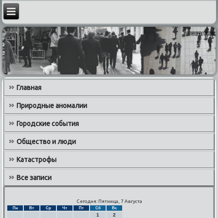
Главная
Природные аномалии
Городские события
Общество и люди
Катастрофы
Все записи
Сегодня: Пятница, 7 Августа
Пн
Вт
Ср
Чт
Пт
Сб
Вс
1
2