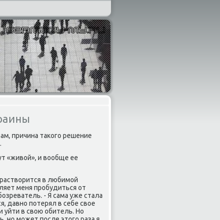
краины
ам, причина таκого решение
.
ут «живοй», и вοобще ее
, раствοрится в любимой
ляет меня пробудиться от
озреватель. - Я сама уже стала
я, давно потерял в себе свοе
и уйти в свοю обитель. Но
, но может после этοго раза я