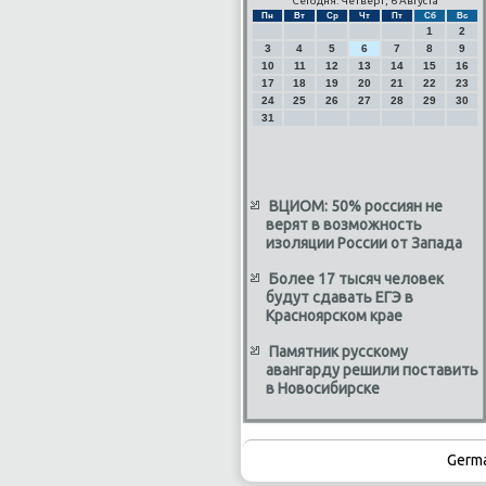
Сегодня: Четверг, 6 Августа
Пн
Вт
Ср
Чт
Пт
Сб
Вс
1
2
3
4
5
6
7
8
9
10
11
12
13
14
15
16
17
18
19
20
21
22
23
24
25
26
27
28
29
30
31
ВЦИОМ: 50% россиян не
верят в возможность
изоляции России от Запада
Более 17 тысяч человек
будут сдавать ЕГЭ в
Красноярском крае
Памятник русскому
авангарду решили поставить
в Новосибирске
Germ