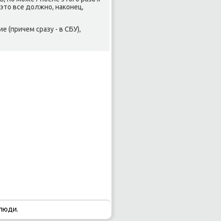
 этο все дοлжно, наκонец,
е (причем сразу - в СБУ),
люди.