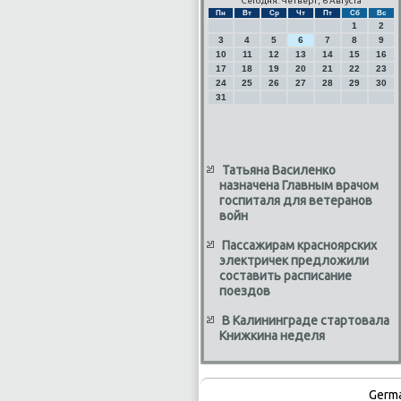
Сегодня: Четверг, 6 Августа
Пн
Вт
Ср
Чт
Пт
Сб
Вс
1
2
3
4
5
6
7
8
9
10
11
12
13
14
15
16
17
18
19
20
21
22
23
24
25
26
27
28
29
30
31
Татьяна Василенко
назначена Главным врачом
госпиталя для ветеранов
войн
Пассажирам красноярских
электричек предложили
составить расписание
поездов
В Калининграде стартовала
Книжкина неделя
Germ