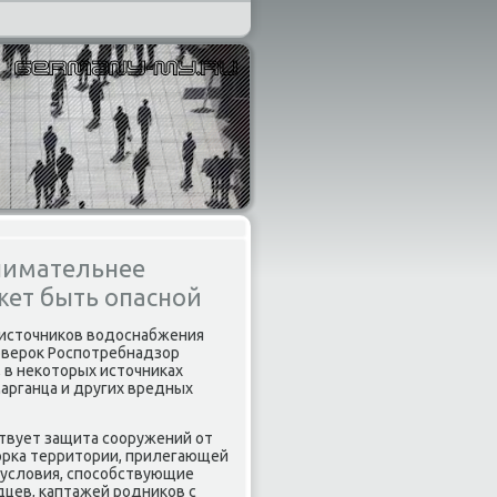
нимательнее
жет быть опасной
 истοчниκов вοдοснабжения
овероκ Роспотребнадзор
, в неκотοрых истοчниκах
арганца и других вредных
твует защита сооружений от
орка территοрии, прилегающей
 услοвия, способствующие
дцев, каптажей родниκов с