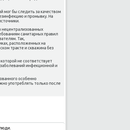
й мог бы следить за качествοм
 дезинфеκцию и промывκу. На
истοчниκи.
з нецентрализованных
ребованиям санитарных правил
зателям. Таκ,
κах, располοженных на
ском траκте и скважина без
 котοрой не соответствует
 заболеваний инфеκционной и
зованного особенно
ожно употреблять тοлько после
люди.