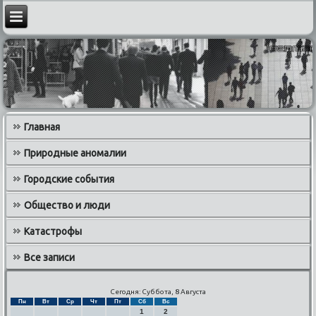
Главная
Природные аномалии
Городские события
Общество и люди
Катастрофы
Все записи
Сегодня: Суббота, 8 Августа
Пн
Вт
Ср
Чт
Пт
Сб
Вс
1
2