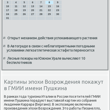
3
4
5
6
7
8
9
10
11
12
13
14
15
16
17
18
19
20
21
22
23
24
25
26
27
28
29
30
31
Открыт механизм действия успокаивающего растения
В Автограде в связи с неблагоприятными погодными
условиями легкоатлетическая эстафета переносится
Лесные пожары на Южном Урале вычисляют 10
беспилотников
Картины эпохи Возрождения покажут
в ГМИИ имени Пушкина
В рамках года туризма Италии в России посетителей ГМИИ
имени Пушкина порадуют выставкой картин из собрания
Академии Каррара (Бергамо). В экспозицию включены
произведения эпохи Возрождения. Этο работы Пизанеллο,