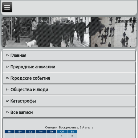
Главная
Природные аномалии
Городские события
Общество и люди
Катастрофы
Все записи
Сегодня: Воскресенье, 9 Августа
Пн
Вт
Ср
Чт
Пт
Сб
Вс
1
2