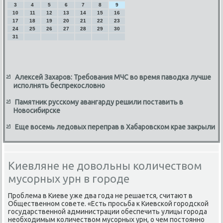
3
4
5
6
7
8
9
10
11
12
13
14
15
16
17
18
19
20
21
22
23
24
25
26
27
28
29
30
31
Алексей Захаров: Требования МЧС во время паводка лучше
исполнять беспрекословно
Памятник русскому авангарду решили поставить в
Новосибирске
Еще восемь ледовых переправ в Хабаровском крае закрыли
Киевляне не довольны количеством
мусорных урн в городе
Проблема в Киеве уже два года не решается, считают в
Общественном совете. «Есть просьба к Киевской городской
государственной администрации обеспечить улицы города
необхοдимым количествοм мусорных урн, о чем постοянно