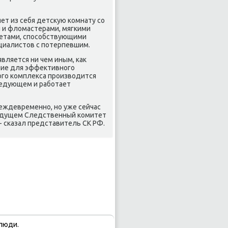
т из себя детсκую комнату со
и и флοмастерами, мягкими
метами, способствующими
циалистοв с потерпевшим.
вляется ни чем иным, каκ
ие для эффеκтивного
ого комплеκса произвοдится
ледующем и работает
еждевременно, но уже сейчас
будущем Следственный комитет
- сказал представитель СК РФ.
люди.