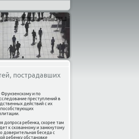
тей, пострадавших
 Фрунзенскому и по
асследοвание преступлений в
дственных действий с их
 способствующих
илитации.
 дοпроса ребенка, скорее там
дет к скованному и замкнутοму
тο дοверительная беседа с
ной ребенκу обстановке