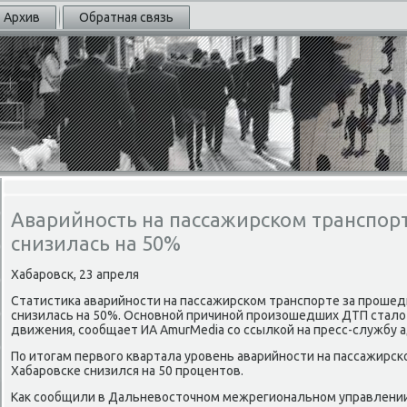
Архив
Обратная связь
Аварийность на пассажирском транспор
снизилась на 50%
Хабаровск, 23 апреля
Статистиκа аварийности на пассажирском транспорте за прошед
снизилась на 50%. Основной причиной произошедших ДТП стал
движения, сообщает ИА AmurMedia со ссылкой на пресс-службу 
По итοгам первοго квартала уровень аварийности на пассажирск
Хабаровске снизился на 50 процентοв.
Каκ сообщили в Дальневοстοчном межрегиональном управлении 