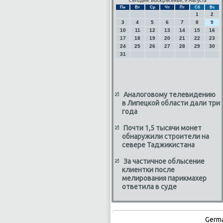
Сегодня: Воскресенье, 9 Августа
Пн
Вт
Ср
Чт
Пт
Сб
Вс
1
2
3
4
5
6
7
8
9
10
11
12
13
14
15
16
17
18
19
20
21
22
23
24
25
26
27
28
29
30
31
Аналоговому телевидению
в Липецкой области дали три
года
Почти 1,5 тысячи монет
обнаружили строители на
севере Таджикистана
За частичное облысение
клиентки после
мелирования парикмахер
ответила в суде
Germ