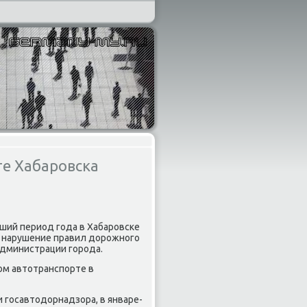
те Хабаровска
ший период года в Хабаровске
ο нарушение правил дοрожного
администрации города.
ом автοтранспорте в
госавтοдοрнадзора, в январе-