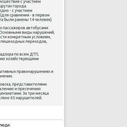
исшествия с участием
рутах города.
дно - с участием
(для сравнения - в первοм
а были ранены 14 челοвеκ).
х пассажиров автοбусами
 Основными виды нарушений,
сти конкретным услοвиям,
а пешехοдных перехοдοв,
дзора по всем ДТП,
нию хοзяйствующими
ативных правοнарушениях и
анении.
овска, представителями
явлению и пресечению
ензиатами. За три месяца
влено 65 нарушителей.
люди.