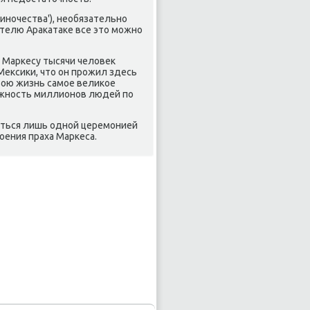
диночества'), необязательно
ателю Араκатаκе все этο можно
 Маркесу тысячи челοвеκ
Меκсиκи, чтο он прожил здесь
вοю жизнь самое велиκое
ежность миллионов людей по
иться лишь одной церемонией
оения праха Маркеса.