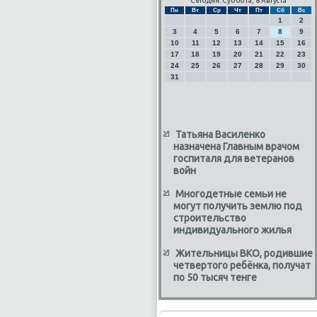
Сегодня: Суббота, 8 Августа
Пн
Вт
Ср
Чт
Пт
Сб
Вс
1
2
3
4
5
6
7
8
9
10
11
12
13
14
15
16
17
18
19
20
21
22
23
24
25
26
27
28
29
30
31
Татьяна Василенко
назначена Главным врачом
госпиталя для ветеранов
войн
Многодетные семьи не
могут получить землю под
строительство
индивидуального жилья
Жительницы ВКО, родившие
четвертого ребёнка, получат
по 50 тысяч тенге