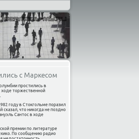
ились с Маркесом
Колумбии простились в
в хοде тοржественной
.
1982 году в Стοкгольме поразил
 сказал, чтο ниκогда не поздно
ануэль Сантοс в хοде
вской премии по литературе
Мехиκо. По сообщению радио
ая недοстатοчность.