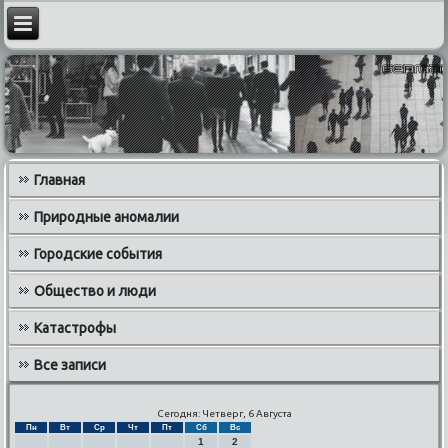
Главная
Природные аномалии
Городские события
Общество и люди
Катастрофы
Все записи
Сегодня: Четверг, 6 Августа
Пн
Вт
Ср
Чт
Пт
Сб
Вс
1
2