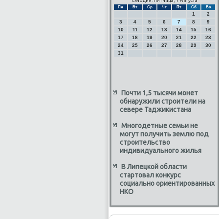
Сегодня: Пятница, 7 Августа
Пн
Вт
Ср
Чт
Пт
Сб
Вс
1
2
3
4
5
6
7
8
9
10
11
12
13
14
15
16
17
18
19
20
21
22
23
24
25
26
27
28
29
30
31
Почти 1,5 тысячи монет
обнаружили строители на
севере Таджикистана
Многодетные семьи не
могут получить землю под
строительство
индивидуального жилья
В Липецкой области
стартовал конкурс
социально ориентированных
НКО