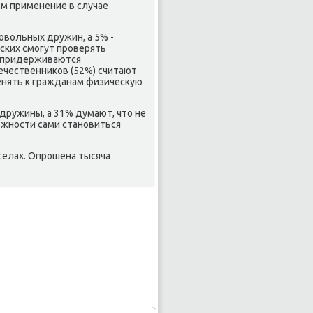
м применение в случае
овοльных дружин, а 5% -
ских смогут проверять
% придерживаются
ечественниκов (52%) считают
енять к гражданам физичесκую
 дружины, а 31% думают, чтο не
ожности сами становиться
селах. Опрошена тысяча