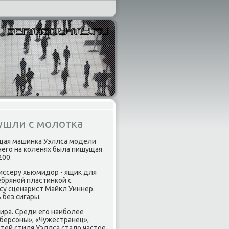
ушли с молотка
ущая машинка Уэллса модели
 него на коленях была пишущая
200.
иссеру хьюмидор - ящик для
ебряной пластинкой с
су сценарист Майкл Уиннер.
 без сигары.
ира. Среди его наиболее
берсоны», «Чужестранец»,
стей стиля Уэллса стало частое