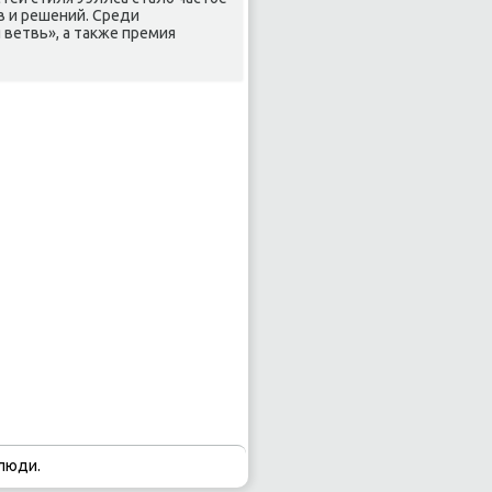
в и решений. Среди
 ветвь», а также премия
люди.