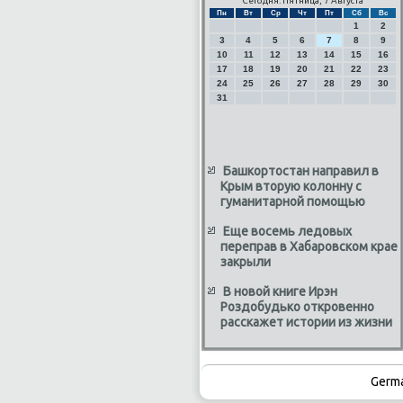
Сегодня: Пятница, 7 Августа
Пн
Вт
Ср
Чт
Пт
Сб
Вс
1
2
3
4
5
6
7
8
9
10
11
12
13
14
15
16
17
18
19
20
21
22
23
24
25
26
27
28
29
30
31
Башкортостан направил в
Крым вторую колонну с
гуманитарной помощью
Еще восемь ледовых
переправ в Хабаровском крае
закрыли
В новой книге Ирэн
Роздобудько откровенно
расскажет истории из жизни
Germ