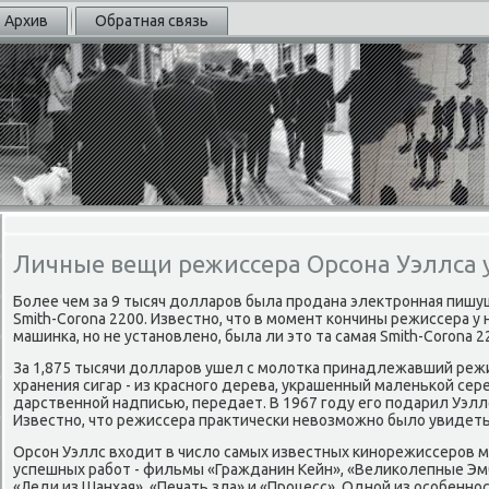
Архив
Обратная связь
Личные вещи режиссера Орсона Уэллса 
Более чем за 9 тысяч долларов была продана электронная пиш
Smith-Corona 2200. Известно, что в момент кончины режиссера у
машинка, но не установлено, была ли это та самая Smith-Corona 2
За 1,875 тысячи долларов ушел с молотка принадлежавший реж
хранения сигар - из красного дерева, украшенный маленькой сер
дарственной надписью, передает. В 1967 году его подарил Уэлл
Известно, что режиссера практически невозможно было увидеть
Орсон Уэллс входит в число самых известных кинорежиссеров м
успешных работ - фильмы «Гражданин Кейн», «Великолепные Эм
«Леди из Шанхая», «Печать зла» и «Процесс». Одной из особенно