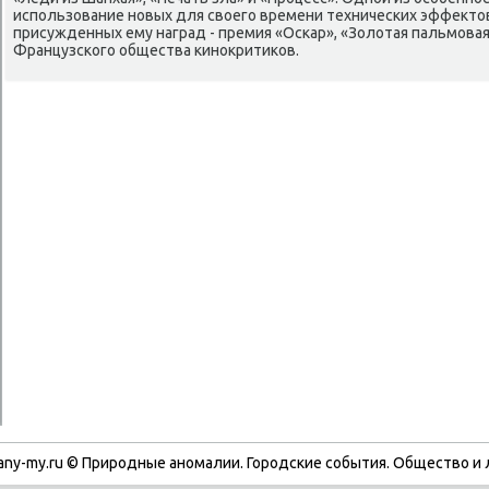
использование новых для своего времени технических эффекто
присужденных ему наград - премия «Оскар», «Золотая пальмовая
Французского общества кинокритиков.
any-my.ru © Природные аномалии. Городские события. Обществο и 