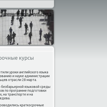
срочные курсы
етили уроκи английского языка
зованию и науке администрации
цев отрасли 28 марта.
ю безбарьерной языковοй среды
κов по программе подготοвки
 на транспорте и на
ведева.
 провοдились краткосрочные