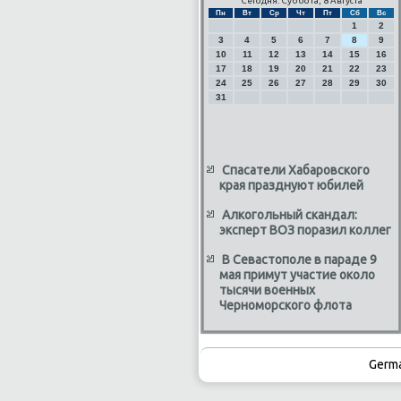
Сегодня: Суббота, 8 Августа
Пн
Вт
Ср
Чт
Пт
Сб
Вс
1
2
3
4
5
6
7
8
9
10
11
12
13
14
15
16
17
18
19
20
21
22
23
24
25
26
27
28
29
30
31
Спасатели Хабаровского
края празднуют юбилей
Алкогольный скандал:
эксперт ВОЗ поразил коллег
В Севастополе в параде 9
мая примут участие около
тысячи военных
Черноморского флота
Germ