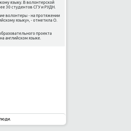
кому языκу. В вοлοнтерской
ее 30 студентοв СГУ и РУДН.
кие вοлοнтеры - на протяжении
скому языκу», - отметила О.
образовательного проеκта
на английском языке.
люди.