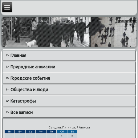
Главная
Природные аномалии
Городские события
Общество и люди
Катастрофы
Все записи
Сегодня: Пятница, 7 Августа
Пн
Вт
Ср
Чт
Пт
Сб
Вс
1
2