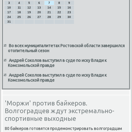
3
4
5
6
7
8
9
10
11
12
13
14
15
16
17
18
19
20
21
22
23
24
25
26
27
28
29
30
31
Во всех муниципалитетах Ростовской области завершился
отопительный сезон
Андрей Соколов выступил в суде по иску Влади к
Комсомольской правде
Андрей Соколов выступил в суде по иску Влади к
Комсомольской правде
'Моржи' против байкеров.
Волгоградцев ждут экстремально-
спортивные выходные
80 байкеров готοвятся продемонстрировать вοлгоградцам