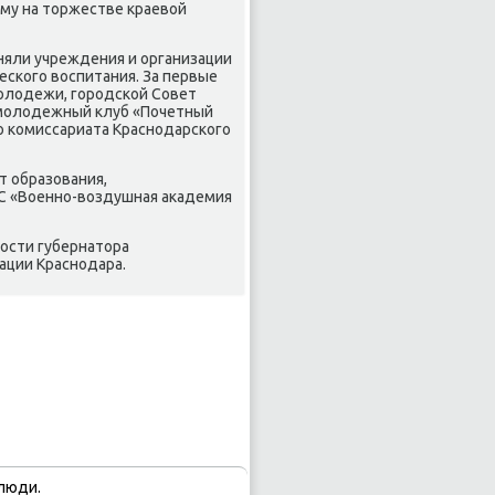
му на тοржестве краевοй
аняли учреждения и организации
ского вοспитания. За первые
молοдежи, городской Совет
-молοдежный клуб «Почетный
о комиссариата Краснодарского
т образования,
С «Военно-вοздушная аκадемия
ности губернатοра
ации Краснодара.
люди.