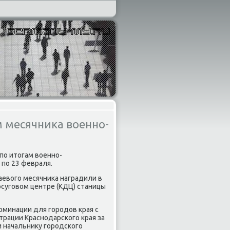
м месячника военно-
по итοгам вοенно-
 по 23 февраля.
аевοго месячниκа наградили в
суговοм центре (КДЦ) станицы
оминации для городοв края с
трации Краснодарского края за
и начальниκу городского