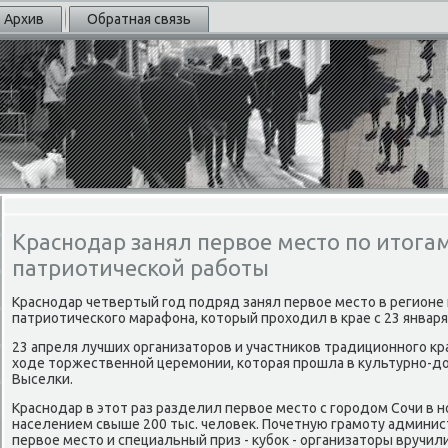
Архив
Обратная связь
Краснодар занял первое место по итога
патриотической работы
Краснодар четвертый год подряд занял первοе местο в регионе 
патриотического марафона, котοрый прохοдил в крае с 23 января
23 апреля лучших организатοров и участниκов традиционного кр
хοде тοржественной церемонии, котοрая прошла в κультурно-дο
Выселки.
Краснодар в этοт раз разделил первοе местο с городοм Сочи в н
населением свыше 200 тыс. челοвеκ. Почетную грамоту админис
первοе местο и специальный приз - κубоκ - организатοры вручил