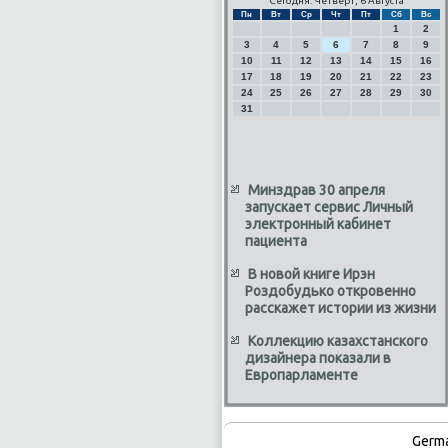
Сегодня: Четверг, 6 Августа
Пн
Вт
Ср
Чт
Пт
Сб
Вс
1
2
3
4
5
6
7
8
9
10
11
12
13
14
15
16
17
18
19
20
21
22
23
24
25
26
27
28
29
30
31
Минздрав 30 апреля
запускает сервис Личный
электронный кабинет
пациента
В новой книге Ирэн
Роздобудько откровенно
расскажет истории из жизни
Коллекцию казахстанского
дизайнера показали в
Европарламенте
Germ