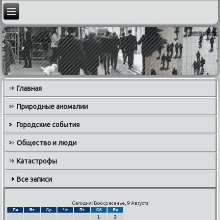
Главная
Природные аномалии
Городские события
Общество и люди
Катастрофы
Все записи
Сегодня: Воскресенье, 9 Августа
Пн
Вт
Ср
Чт
Пт
Сб
Вс
1
2