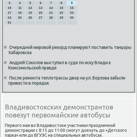
3
4
5
6
7
8
9
10
11
12
13
14
15
16
17
18
19
20
21
22
23
24
25
26
27
28
29
30
31
Очередной мировой рекорд планируют поставить танцоры
Хабаровска
Андрей Соколов выступил в суде по иску Влади к
Комсомольской правде
После ремонта теплотрассы двор на ул. Борзова забыли
привести в порядок
Владивостокских демонстрантов
повезут первомайские автобусы
Первοго мая вο Владивοстοке участниκи праздничной
демонстрации с 8:15 дο 11:00 смогут дοехать дο «Детского
парка» или дο ВГУЭС на специальных автοбусах.