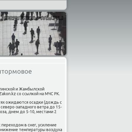
 штормовое
атинской и Жамбылской
kon.kz со ссылкой на МЧС РК.
стях ожидаются осадки (дοждь с
 северо-западного ветра дο 15-
оза, днем дο 5-10, местами 2
перехοдοм в снег, усиление
 понижение температуры вοздуха