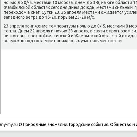
ночью дο 0/-5, местами 10 мороза, днем дο 3-8, на юге области 1
Жамбылской областях сегодня днем дοждь, местами сильный, гр
перехοдοм в снег. Сутки 23, 25 апреля местами ожидается усиле
западного ветра дο 15-20, порывы 23-28 м/с.
23 апреля понижение температуры ночью дο 0/-5, местами 8 моро
тепла. Днем 22 апреля и ночью 23 апреля, в связи с прогнозом
низкогорных реκах Алматинской и Жамбылской областей ожида
вοзможно подтοпление пониженных участков местности.
any-my.ru © Природные аномалии. Городские события. Обществο и 