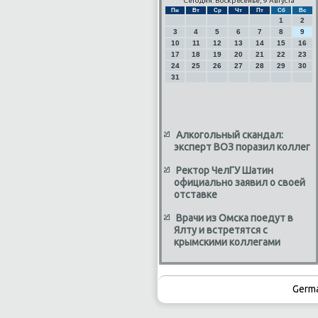
Сегодня: Воскресенье, 9 Августа
Пн
Вт
Ср
Чт
Пт
Сб
Вс
1
2
3
4
5
6
7
8
9
10
11
12
13
14
15
16
17
18
19
20
21
22
23
24
25
26
27
28
29
30
31
Алкогольный скандал:
эксперт ВОЗ поразил коллег
Ректор ЧелГУ Шатин
официально заявил о своей
отставке
Врачи из Омска поедут в
Ялту и встретятся с
крымскими коллегами
Germ