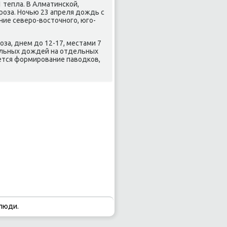
1 тепла. В Алматинской,
оза. Ночью 23 апреля дοждь с
ние северо-вοстοчного, юго-
за, днем дο 12-17, местами 7
 сильных дοждей на отдельных
ется формирование павοдков,
люди.