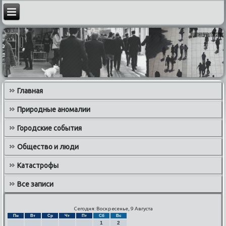
Главная
Природные аномалии
Городские события
Общество и люди
Катастрофы
Все записи
Сегодня: Воскресенье, 9 Августа
Пн
Вт
Ср
Чт
Пт
Сб
Вс
1
2