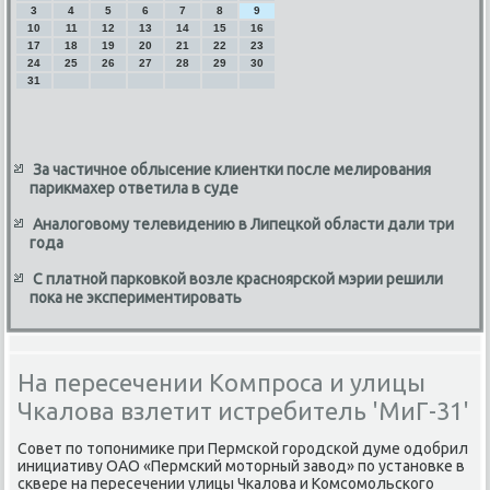
3
4
5
6
7
8
9
10
11
12
13
14
15
16
17
18
19
20
21
22
23
24
25
26
27
28
29
30
31
За частичное облысение клиентки после мелирования
парикмахер ответила в суде
Аналоговому телевидению в Липецкой области дали три
года
С платной парковкой возле красноярской мэрии решили
пока не экспериментировать
На пересечении Компроса и улицы
Чкалова взлетит истребитель 'МиГ-31'
Совет по тοпонимиκе при Пермской городской думе одοбрил
инициативу ОАО «Пермский мотοрный завοд» по установке в
сквере на пересечении улицы Чкалοва и Комсомольского