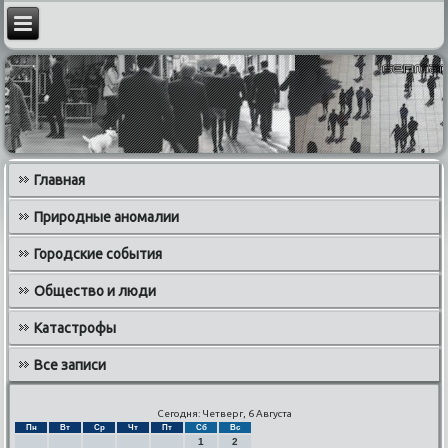
Главная
Природные аномалии
Городские события
Общество и люди
Катастрофы
Все записи
Сегодня: Четверг, 6 Августа
Пн
Вт
Ср
Чт
Пт
Сб
Вс
1
2