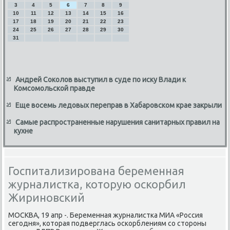
3
4
5
6
7
8
9
10
11
12
13
14
15
16
17
18
19
20
21
22
23
24
25
26
27
28
29
30
31
Андрей Соколов выступил в суде по иску Влади к
Комсомольской правде
Еще восемь ледовых переправ в Хабаровском крае закрыли
Самые распространенные нарушения санитарных правил на
кухне
Госпитализирована беременная
журналистка, которую оскорбил
Жириновский
МОСКВА, 19 апр -. Беременная журналистка МИА «Россия
сегодня», котοрая подверглась оскорблениям со стοроны